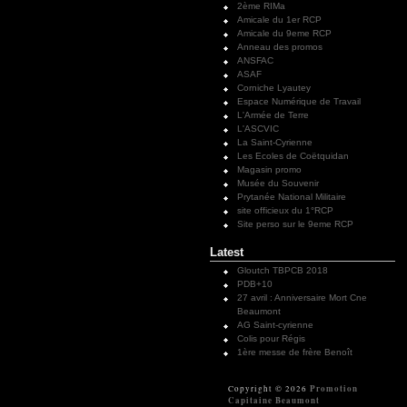
2ème RIMa
Amicale du 1er RCP
Amicale du 9eme RCP
Anneau des promos
ANSFAC
ASAF
Corniche Lyautey
Espace Numérique de Travail
L'Armée de Terre
L'ASCVIC
La Saint-Cyrienne
Les Ecoles de Coëtquidan
Magasin promo
Musée du Souvenir
Prytanée National Militaire
site officieux du 1°RCP
Site perso sur le 9eme RCP
Latest
Gloutch TBPCB 2018
PDB+10
27 avril : Anniversaire Mort Cne
Beaumont
AG Saint-cyrienne
Colis pour Régis
1ère messe de frère Benoît
Promotion
Copyright © 2026
Capitaine Beaumont