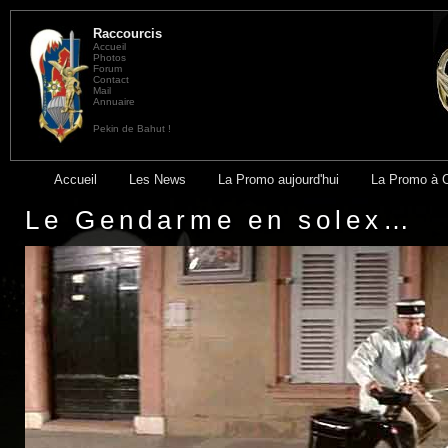
Raccourcis
Accueil
Photos
Forum
Contact
Mail
Annuaire
Pekin de Bahut !
Accueil
Les News
La Promo aujourd'hui
La Promo à 
Le Gendarme en solex…