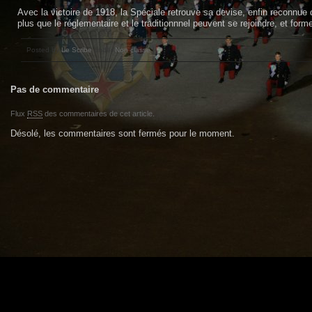
Avec la victoire de 1918, la Spéciale retrouve sa devise, enfin reconnue
plus que le réglementaire et le traditionnnel peuvent se rejoindre, et form
Posted by
Le Scribe
under
Non classé
|
Pas de commentaire
Flux
RSS
des commentaires de cet article.
Désolé, les commentaires sont fermés pour le moment.