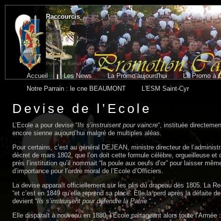
Raccourcis
Accueil
Photos
Forum
Contact
Mail
Annuaire
Pekin de Bahut !
Accueil
Les News
La Promo aujourd'hui
La Promo à 
Notre Parrain : le cne BEAUMONT
L'ESM Saint-Cyr
Devise de l’Ecole
L’Ecole a pour devise “
Ils s’instruisent pour vaincre
“, instituée directeme
encore sienne aujourd’hui malgré de multiples aléas.
Pour certains, c’est au général DEJEAN, ministre directeur de l’administ
décret de mars 1802, que l’on doit cette formule célèbre, orgueilleuse et
près l’institution qu’il nommait “la poule aux oeufs d’or” pour laisser mê
d’importance pour l’ordre moral de l’Ecole d’Officiers.
La devise apparaît officiellement sur les plis du drapeau dès 1805. La Rest
“et c’est en 1849 qu’elle reprend sa place. Elle la perd après la défaite d
devient “
Ils s’instruisent pour défendre la Patrie
“.
Elle disparaît à nouveau en 1880, l’Ecole partageant alors toute l’Armée :