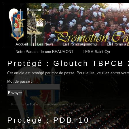
Raccourcis
Accueil
Photos
Forum
Contact
Mail
Annuaire
Pekin de Bahut !
Accueil
Les News
La Promo aujourd'hui
La Promo à 
Notre Parrain : le cne BEAUMONT
L'ESM Saint-Cyr
Protégé : Gloutch TBPCB
Cet article est protégé par mot de passe. Pour le lire, veuillez entrer vo
Mot de passe :
Posted by
Le Scribe
under
Activités à venir
| Comments Off
Protégé : PDB+10