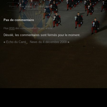
Posted by
Le Scribe
under
Non classé
|
Pas de commentaire
Flux
RSS
des commentaires de cet article.
Désolé, les commentaires sont fermés pour le moment.
«
Echo du Carré
News du 4 décembre 2009
»