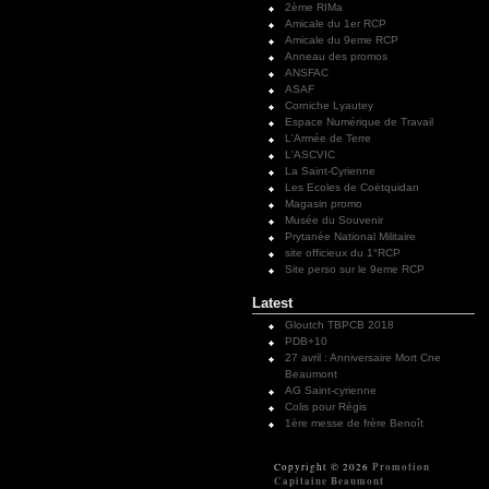
2ème RIMa
Amicale du 1er RCP
Amicale du 9eme RCP
Anneau des promos
ANSFAC
ASAF
Corniche Lyautey
Espace Numérique de Travail
L'Armée de Terre
L'ASCVIC
La Saint-Cyrienne
Les Ecoles de Coëtquidan
Magasin promo
Musée du Souvenir
Prytanée National Militaire
site officieux du 1°RCP
Site perso sur le 9eme RCP
Latest
Gloutch TBPCB 2018
PDB+10
27 avril : Anniversaire Mort Cne
Beaumont
AG Saint-cyrienne
Colis pour Régis
1ère messe de frère Benoît
Promotion
Copyright © 2026
Capitaine Beaumont